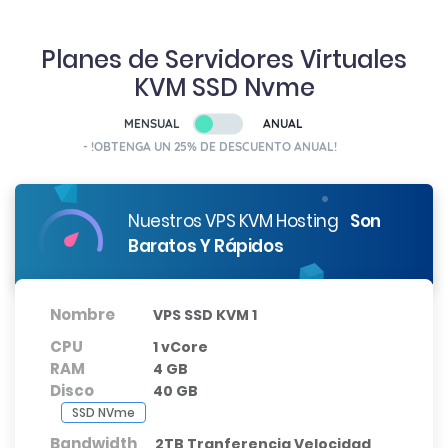
Planes de Servidores Virtuales
KVM SSD Nvme
MENSUAL
ANUAL
- !OBTENGA UN 25% DE DESCUENTO ANUAL!
Nuestros VPS KVM Hosting
Son
Baratos Y Rápidos
Nombre
VPS SSD KVM 1
CPU
1 vCore
RAM
4 GB
Disco
40 GB
SSD NVme
Bandwidth
2TB Tranferencia Velocidad