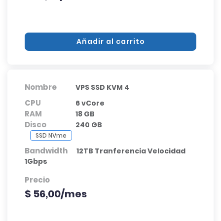
Añadir al carrito
Nombre
VPS SSD KVM 4
CPU
6 vCore
RAM
18 GB
Disco
240 GB
SSD NVme
Bandwidth
12TB Tranferencia Velocidad
1Gbps
Precio
$ 56,00/mes