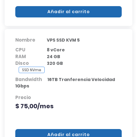
Añadir al carrito
Nombre
VPS SSD KVM 5
CPU
8 vCore
RAM
24 GB
Disco
320 GB
SSD NVme
Bandwidth
16TB Tranferencia Velocidad
1Gbps
Precio
$ 75,00/mes
Añadir al carrito