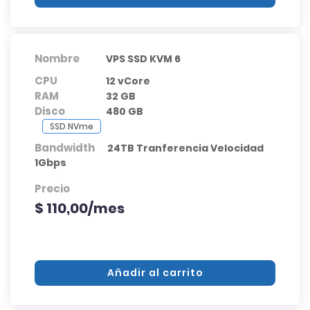
Nombre
VPS SSD KVM 6
CPU
12 vCore
RAM
32 GB
Disco
480 GB
SSD NVme
Bandwidth
24TB Tranferencia Velocidad
1Gbps
Precio
$ 110,00/mes
Añadir al carrito