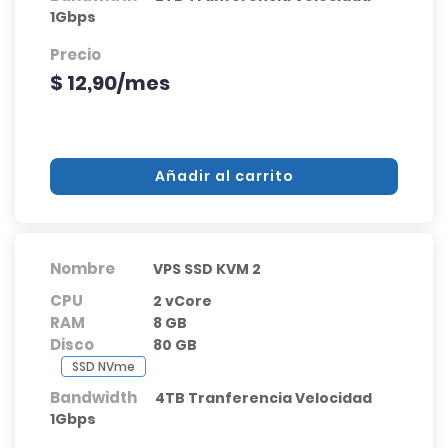
1Gbps
Precio
$ 12,90/mes
Añadir al carrito
Nombre
VPS SSD KVM 2
CPU
2 vCore
RAM
8 GB
Disco
80 GB
SSD NVme
Bandwidth
4TB Tranferencia Velocidad
1Gbps