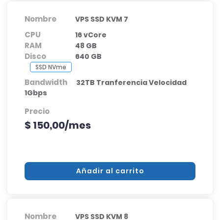
Nombre
VPS SSD KVM 7
CPU
16 vCore
RAM
48 GB
Disco
640 GB
SSD NVme
Bandwidth
32TB Tranferencia Velocidad
1Gbps
Precio
$ 150,00/mes
Añadir al carrito
Nombre
VPS SSD KVM 8